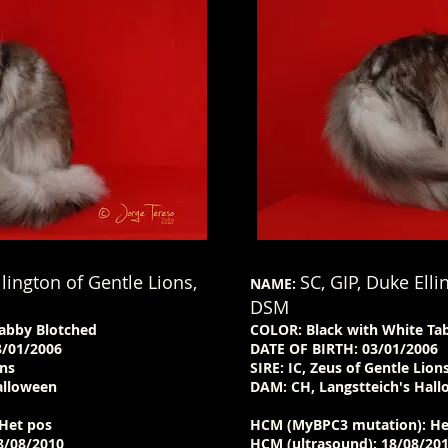
llington of Gentle Lions,
SC, GIP, Duke Elli
NAME:
DSM
Tabby Blotched
COLOR: Black with White Ta
/01/2006
DATE OF BIRTH: 03/01/2006
ons
SIRE: IC, Zeus of Gentle Lion
alloween
DAM: CH, Langstteich's Hal
Het pos
HCM (MyBPC3 mutation): He
/08/2010​
HCM (ultrasound): 18/08/201