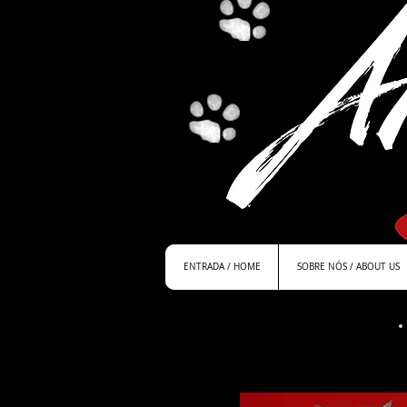
ENTRADA / HOME
SOBRE NÓS / ABOUT US
"Duke"