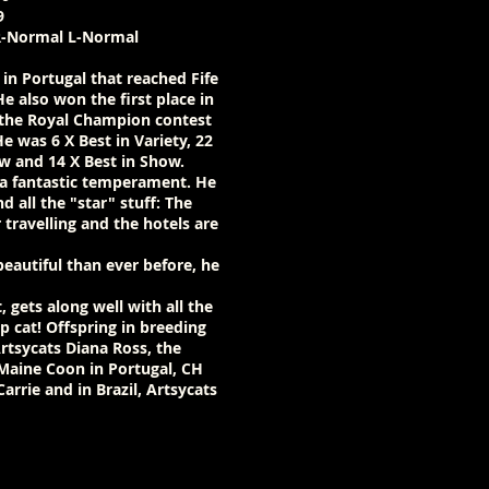
9
R-Normal L-Normal
 in Portugal that reached Fife
 also won the first place in
n the Royal Champion contest
e was 6 X Best in Variety, 22
w and 14 X Best in Show.
 a fantastic temperament. He
 all the "star" stuff: The
r travelling and the hotels are
eautiful than ever before, he
 gets along well with all the
ap cat! Offspring in breeding
rtsycats Diana Ross, the
aine Coon in Portugal, CH
Carrie and in Brazil, Artsycats