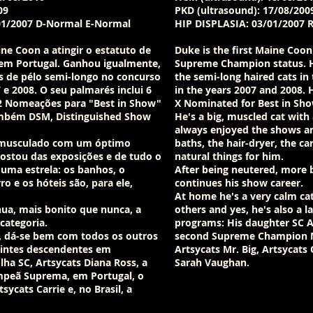
09
PKD (ultrasound): 17/08/200
01/2007 D-Normal E-Normal
HIP DISPLASIA: 03/01/2007 
ne Coon a atingir o estatuto de
Duke is the first Maine Coon
em Portugal. Ganhou igualmente,
Supreme Champion status. He
os de pélo semi-longo no concurso
the semi-long haired cats i
e 2008. O seu palmarés inclui 6
in the years 2007 and 2008. H
22 Nomeações para "Best in Show"
X Nominated for Best in Sho
também DSM, Distinguished Show
He's a big, muscled cat with
always enjoyed the shows and
 musculado com um óptimo
baths, the hair-dryer, the ca
stou das exposições e de tudo o
natural things for him.
 uma estrela: os banhos, o
After being neutered, more b
ro e os hóteis são, para ele,
continues his show career.
At home he's a very calm cat,
nua, mais bonito que nunca, a
others and yes, he's also a l
 categoria.
programs: His daughter SC A
, dá-se bem com todos os outros
second Supreme Champion M
uintes descendentes em
Artsycats Mr. Big, Artsycats 
lha SC, Artsycats Diana Ross, a
Sarah Vaughan.
peã Suprema, em Portugal, o
sycats Carrie e, no Brasil, a