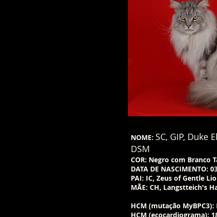
SC, GIP, Duke E
NOME:
DSM
COR: Negro com Branco 
DATA DE NASCIMENTO: 03
PAI: IC, Zeus of Gentle Li
MÃE: CH, Langstteich's H
HCM (mutação MyBPC3): 
HCM (ecocardiograma): 18