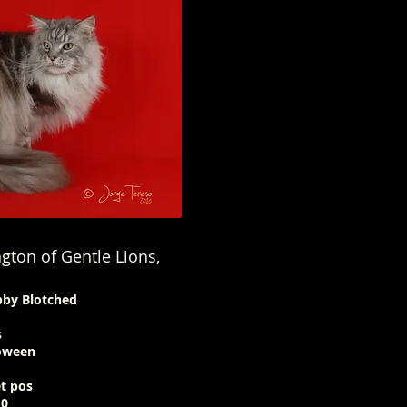
ngton of Gentle Lions,
bby Blotched
s
loween
t pos
0​