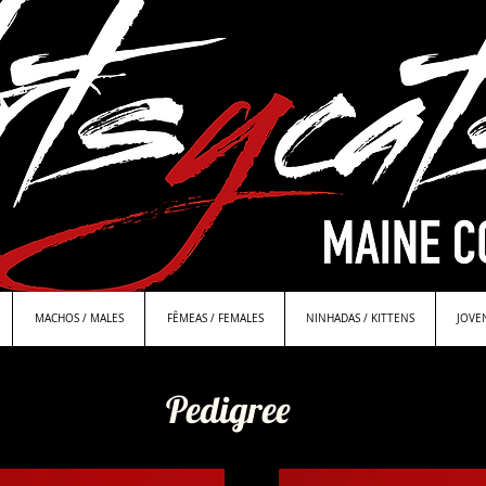
MACHOS / MALES
FÊMEAS / FEMALES
NINHADAS / KITTENS
JOVE
Pedigree