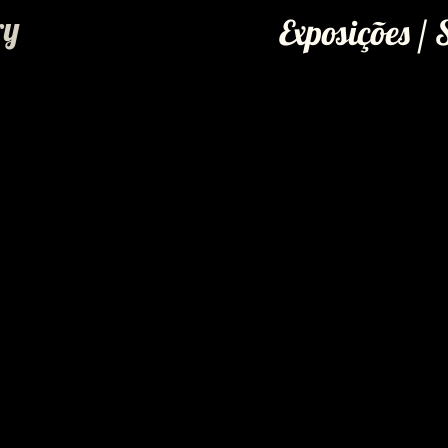
ry
Exposições /