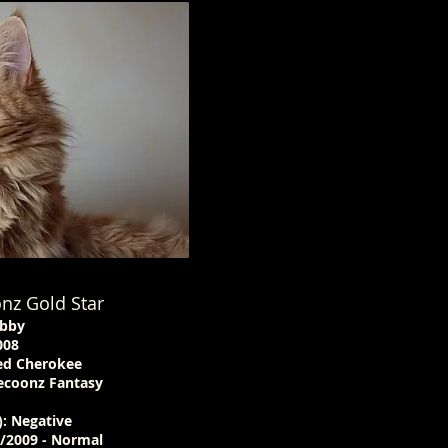
nz Gold Star
abby
008
Red Cherokee
ecoonz Fantasy
: Negative
/2009 - Normal​