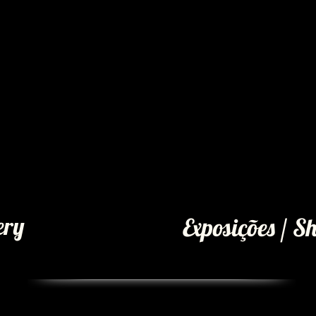
ery
Exposições / S