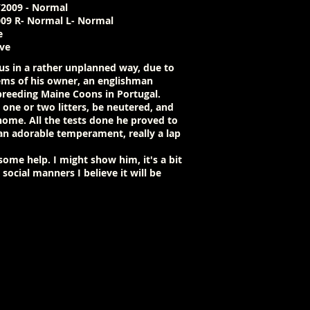
/2009 - Normal
009 R- Normal L- Normal
e
ive
 us in a rather unplanned way, due to
ems of his owner, an englishman
 breeding Maine Coons in Portugal.
one or two litters, be neutered, and
home. All the tests done he proved to
an adorable temperament, really a lap
some help. I might show him, it's a bit
 social manners I believe it will be