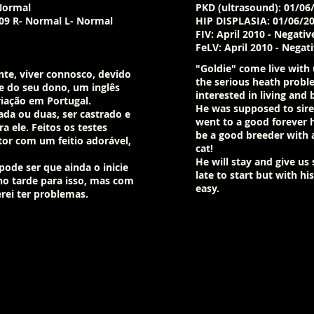
 Normal
PKD (ultrasound): 01/06
09 R- Normal L- Normal
HIP DISPLASIA: 01/06/2
FIV: April 2010 - Negativ
​FeLV: April 2010 - Negat
​"Goldie" come live with
te, viver connosco, devido
the serious heath probl
e do seu dono, um inglês
interested in living and
riação em Portugal.
He was supposed to sire 
ada ou duas, ser castrado e
went to a good forever 
 ele. Feitos os testes
be a good breeder with 
r com um feitio adorável,
cat!
He will stay and give us 
pode ser que ainda o inicie
late to start but with his
ho tarde para isso, mas com
easy.
ei ter problemas.