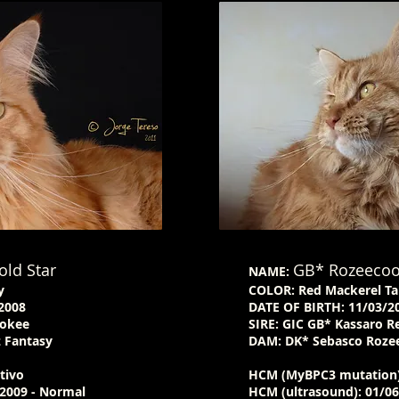
ld Star
GB* Rozeecoo
NAME:
y
COLOR: Red Mackerel T
008​
DATE OF BIRTH: 11/03/2
rokee
SIRE: GIC GB* Kassaro 
 Fantasy
DAM: DK* Sebasco Roze
tivo
HCM (MyBPC3 mutation)
2009 - Normal​
HCM (ultrasound): 01/06